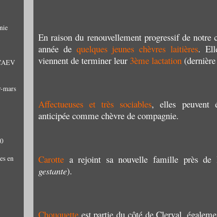
nie
En raison du renouvellement progressif de notre 
année de
quelques jeunes chèvres laitières
. El
viennent de terminer leur
3ème lactation
(dernière 
: CAEV
r-mars
Affectueuses et très sociables
, elles peuvent 
anticipée comme chèvre de compagnie.
10
Carotte
a rejoint sa nouvelle famille près de
es en
gestante
).
Chouquette
est partie du côté de Clerval, égale