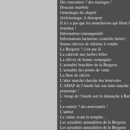
Des rencontres ? des mariages !
Douceur marbrée
Généalogie du cheptel
(h)ô(m)mage, ô désespoir
Il n'y a pas que les moucherons qui filent l
bourdon !
Information consanguinité
Informations lactations (contrôle laitier)
Jeunes chèvres de réforme à vendre
La Bergerie ? c'est par là
La cabriole aux herbes folles
La chèvre de bonne compagnie
L'actualité bouchère de la Bergerie
L'actualité des points de vente
La fleur de chèvre
L'alter marché cherche des bénévoles
L'AMAP de l'Aneth fait son mini-marché 
printemps !
L'Amap de l'Aneth sort le dimanche à Bar
!
La rentrée ? des nouveautés !
L'aubier
Le calme avant la tempête...
Les actualités animalières de la Bergerie
Les actualités animalières de la Bergerie