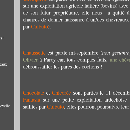
sur une exploitation agricole laitière (bovins) av
de son futur propriétaire, elle nous a quitté 
chances de donner naissance à un/des chevreau/x 
par
Culbuto
).
s !
Chaussette
est partie mi-septembre (
non gestante
Olivier
à Paroy
car, tous comptes faits,
une chèv
reaux
débroussailler les parcs des cochons !
Chocolate
et
Chicorée
sont parties le 11 décemb
Fantasia
sur une petite exploitation ardechoise
saillies par
Culbuto
, elles pourront poursuivre leur 
noyelle