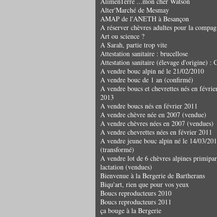
AlimenTerre ...mon cher Watson
Alter'Marché de Mesmay
AMAP de l'ANETH à Besançon
A réserver chèvres adultes pour la compag
Art ou science ?
A Sarah, partie trop vite
Attestation sanitaire : brucellose
Attestation sanitaire (élevage d'origine) 
A vendre bouc alpin né le 21/02/2010
A vendre bouc de 1 an (confirmé)
A vendre boucs et chevrettes nés en févrie
2013
A vendre boucs nés en février 2011
A vendre chèvre née en 2007 (vendue)
A vendre chèvres nées en 2007 (vendues)
A vendre chevrettes nées en février 2011
A vendre jeune bouc alpin né le 14/03/20
(transformé)
A vendre lot de 6 chèvres alpines primipar
lactation (vendues)
Bienvenue à la Bergerie de Bartherans
Biqu'art, rien que pour vos yeux
Boucs reproducteurs 2010
Boucs reproducteurs 2011
ça bouge à la Bergerie