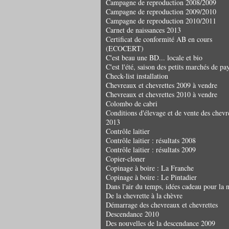
Campagne de reproduction 2008/2009
Campagne de reproduction 2009/2010
Campagne de reproduction 2010/2011
Carnet de naissances 2013
Certificat de conformité AB en cours
(ECOCERT)
C'est beau une BD... locale et bio
C'est l'été, saison des petits marchés de pay
Check-list installation
Chevreaux et chevrettes 2009 à vendre
Chevreaux et chevrettes 2010 à vendre
Colombo de cabri
Conditions d'élevage et de vente des chev
2013
Contrôle laitier
Contrôle laitier : résultats 2008
Contrôle laitier : résultats 2009
Copier-cloner
Copinage à boire : La Franche
Copinage à boire : Le Pintadier
Dans l'air du temps, idées cadeau pour la 
De la chevrette à la chèvre
Démarrage des chevreaux et chevrettes
Descendance 2010
Des nouvelles de la descendance 2009