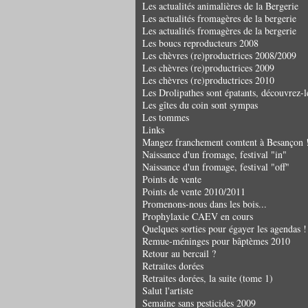
Les actualités animalières de la Bergerie
Les actualités fromagères de la bergerie
Les actualités fromagères de la bergerie
Les boucs reproducteurs 2008
Les chèvres (re)productrices 2008/2009
Les chèvres (re)productrices 2009
Les chèvres (re)productrices 2010
Les Drolipathes sont épatants, découvrez-l
Les gîtes du coin sont sympas
Les tommes
Links
Mangez franchement comtent à Besançon 
Naissance d'un fromage, festival "in"
Naissance d'un fromage, festival "off"
Points de vente
Points de vente 2010/2011
Promenons-nous dans les bois...
Prophylaxie CAEV en cours
Quelques sorties pour égayer les agendas !
Remue-méninges pour bâptèmes 2010
Retour au bercail ?
Retraites dorées
Retraites dorées, la suite (tome 1)
Salut l'artiste
Semaine sans pesticides 2009