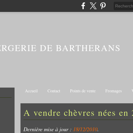
ERGERIE DE BARTHERANS
Accueil
Contact
Points de vente
Fromages
A vendre chèvres nées en
Dernière mise à jour :
18/12/2010
.