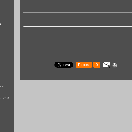
e
Repost
0
de
therans