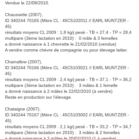
Vendue le 22/08/2010
.
Chaussette (2007),
ID 340244 70165 (Mère CL : 45C5102011 // EARL MUNTZER -
45)
résultats moyens CL 2009 : 1,8 kg/j pesé - TB = 27,4 - TP = 28,4
multipare (3ème lactation en 2010) : 0 mâle & 3 femelles
a donné naissance à 1 chevrette le 21/02/2010 (vendue)
A vendre comme chèvre de compagnie ou pour élevage laitier
.
Chamallow (2007),
ID 340244 70166 (Mère CL : 45C5103021 // EARL MUNTZER -
45)
résultats moyens CL 2009 : 2,4 kg/j pesé - TB = 37,1 - TP = 36,2
multipare (3ème lactation en 2010) : 3 mâles & 1 femelle
a donné naissance à 2 mâles le 22/02/2010 (à vendre)
Reste en production sur l'élevage
.
Chataigne (2007),
ID 340244 70167 (Mère CL : 45C5103002 // EARL MUNTZER -
45)
résultats moyens CL 2009 : 2,1 kg/j pesé - TB = 33,2 - TP = 34,7
multipare (3ème lactation en 2010) : 3 mâles & 2 femelles
a donné naissance à 2 mâles le 20/02/2010 (1 à vendre)