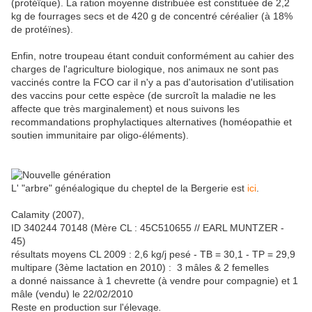
(protéïque). La ration moyenne distribuée est constituée de 2,2
kg de fourrages secs et de 420 g de concentré céréalier (à 18%
de protéïnes).
Enfin, notre troupeau étant conduit conformément au cahier des
charges de l'agriculture biologique, nos animaux ne sont pas
vaccinés contre la FCO car il n'y a pas d'autorisation d'utilisation
des vaccins pour cette espèce (de surcroît la maladie ne les
affecte que très marginalement) et nous suivons les
recommandations prophylactiques alternatives (homéopathie et
soutien immunitaire par oligo-éléments).
L' "arbre" généalogique du cheptel de la Bergerie est
ici
.
Calamity (2007),
ID 340244 70148 (Mère CL : 45C510655 // EARL MUNTZER -
45)
résultats moyens CL 2009 : 2,6 kg/j pesé - TB = 30,1 - TP = 29,9
multipare (3ème lactation en 2010) : 3 mâles & 2 femelles
a donné naissance à 1 chevrette (à vendre pour compagnie) et 1
mâle (vendu) le 22/02/2010
Reste en production sur l'élevage
.