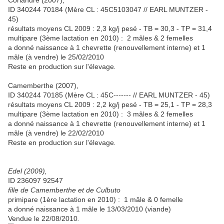
Coriandre (2007),
ID 340244 70184 (Mère CL : 45C5103047 // EARL MUNTZER -
45)
résultats moyens CL 2009 : 2,3 kg/j pesé - TB = 30,3 - TP = 31,4
multipare (3ème lactation en 2010) : 2 mâles & 2 femelles
a donné naissance à 1 chevrette (renouvellement interne) et 1
mâle (à vendre) le 25/02/2010
Reste en production sur l'élevage
.
Camemberthe (2007),
ID 340244 70185 (Mère CL : 45C------- // EARL MUNTZER - 45)
résultats moyens CL 2009 : 2,2 kg/j pesé - TB = 25,1 - TP = 28,3
multipare (3ème lactation en 2010) : 3 mâles & 2 femelles
a donné naissance à 1 chevrette (renouvellement interne) et 1
mâle (à vendre) le 22/02/2010
Reste en production sur l'élevage
.
Edel (2009),
ID 236097 92547
fille de Camemberthe et de Culbuto
primipare (1ère lactation en 2010) : 1 mâle & 0 femelle
a donné naissance à 1 mâle le 13/03/2010 (viande)
Vendue le 22/08/2010
.