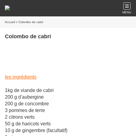
MENU
Accueil
» Colombo de cabri
Colombo de cabri
pour plagier une vieille publicité : "Le chevreau de
Bartherans, c'est bon, mangez-en !"
les ingrédients
1kg de viande de cabri
200 g d'aubergine
200 g de concombre
3 pommes de terre
2 citrons verts
50 g de haricots verts
10 g de gingembre (facultatif)