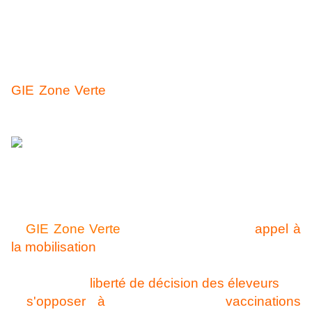
contagieuse et véhiculée par un moucheron sur
lequel les insecticides sont inopérants !
Je relaye donc modestement la contribution du
GIE Zone Verte
à un débat qui est très très loin
d'être contradictoire
.
Pour ceux que la question intéresse et qui n'ont
pas peur du vilain moucheron qui va à lui seul
terrasser l'agriculture,
le
GIE Zone Verte
lance urgemment un
appel à
la mobilisation
pour :
- défendre la
liberté de décision des éleveurs
-
s'opposer à
l'éventualité de
vaccinations