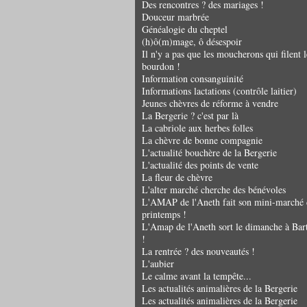
Des rencontres ? des mariages !
Douceur marbrée
Généalogie du cheptel
(h)ô(m)mage, ô désespoir
Il n'y a pas que les moucherons qui filent l
bourdon !
Information consanguinité
Informations lactations (contrôle laitier)
Jeunes chèvres de réforme à vendre
La Bergerie ? c'est par là
La cabriole aux herbes folles
La chèvre de bonne compagnie
L'actualité bouchère de la Bergerie
L'actualité des points de vente
La fleur de chèvre
L'alter marché cherche des bénévoles
L'AMAP de l'Aneth fait son mini-marché 
printemps !
L'Amap de l'Aneth sort le dimanche à Bar
!
La rentrée ? des nouveautés !
L'aubier
Le calme avant la tempête...
Les actualités animalières de la Bergerie
Les actualités animalières de la Bergerie