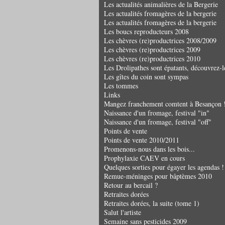
Les actualités animalières de la Bergerie
Les actualités fromagères de la bergerie
Les actualités fromagères de la bergerie
Les boucs reproducteurs 2008
Les chèvres (re)productrices 2008/2009
Les chèvres (re)productrices 2009
Les chèvres (re)productrices 2010
Les Drolipathes sont épatants, découvrez-l
Les gîtes du coin sont sympas
Les tommes
Links
Mangez franchement comtent à Besançon 
Naissance d'un fromage, festival "in"
Naissance d'un fromage, festival "off"
Points de vente
Points de vente 2010/2011
Promenons-nous dans les bois...
Prophylaxie CAEV en cours
Quelques sorties pour égayer les agendas !
Remue-méninges pour bâptèmes 2010
Retour au bercail ?
Retraites dorées
Retraites dorées, la suite (tome 1)
Salut l'artiste
Semaine sans pesticides 2009