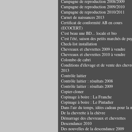
Campagne de reproduction 2008/2009
Campagne de reproduction 2009/2010
Campagne de reproduction 2010/2011
Carnet de naissances 2013
Certificat de conformité AB en cours
(ECOCERT)
C'est beau une BD... locale et bio
C'est l'été, saison des petits marchés de pay
Check-list installation
Chevreaux et chevrettes 2009 à vendre
Chevreaux et chevrettes 2010 à vendre
Colombo de cabri
Conditions d'élevage et de vente des chev
2013
Contrôle laitier
Contrôle laitier : résultats 2008
Contrôle laitier : résultats 2009
Copier-cloner
Copinage à boire : La Franche
Copinage à boire : Le Pintadier
Dans l'air du temps, idées cadeau pour la 
De la chevrette à la chèvre
Démarrage des chevreaux et chevrettes
Descendance 2010
Des nouvelles de la descendance 2009