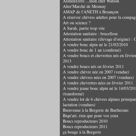
AlimenTerre ...mon cher Watson
Alter'Marché de Mesmay
AMAP de l'ANETH à Besançon
A réserver chèvres adultes pour la compag
Art ou science ?
A Sarah, partie trop vite
Attestation sanitaire : brucellose
Attestation sanitaire (élevage d'origine) 
A vendre bouc alpin né le 21/02/2010
A vendre bouc de 1 an (confirmé)
A vendre boucs et chevrettes nés en févrie
2013
A vendre boucs nés en février 2011
A vendre chèvre née en 2007 (vendue)
A vendre chèvres nées en 2007 (vendues)
A vendre chevrettes nées en février 2011
A vendre jeune bouc alpin né le 14/03/20
(transformé)
A vendre lot de 6 chèvres alpines primipar
lactation (vendues)
Bienvenue à la Bergerie de Bartherans
Biqu'art, rien que pour vos yeux
Boucs reproducteurs 2010
Boucs reproducteurs 2011
ça bouge à la Bergerie