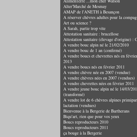
AlimenTerre ...mon cher Watson
Alter'Marché de Mesmay
AMAP de l'ANETH à Besançon
A réserver chèvres adultes pour la compag
Art ou science ?
A Sarah, partie trop vite
Attestation sanitaire : brucellose
Attestation sanitaire (élevage d'origine) 
A vendre bouc alpin né le 21/02/2010
A vendre bouc de 1 an (confirmé)
A vendre boucs et chevrettes nés en févrie
2013
A vendre boucs nés en février 2011
A vendre chèvre née en 2007 (vendue)
A vendre chèvres nées en 2007 (vendues)
A vendre chevrettes nées en février 2011
A vendre jeune bouc alpin né le 14/03/20
(transformé)
A vendre lot de 6 chèvres alpines primipar
lactation (vendues)
Bienvenue à la Bergerie de Bartherans
Biqu'art, rien que pour vos yeux
Boucs reproducteurs 2010
Boucs reproducteurs 2011
ça bouge à la Bergerie