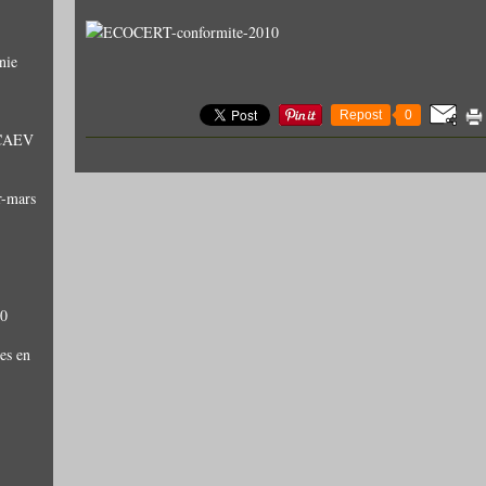
nie
Repost
0
: CAEV
r-mars
10
es en