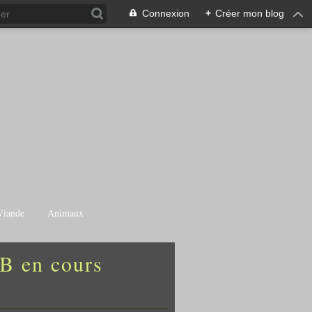
Connexion
+
Créer mon blog
Viande
Animaux
AB en cours