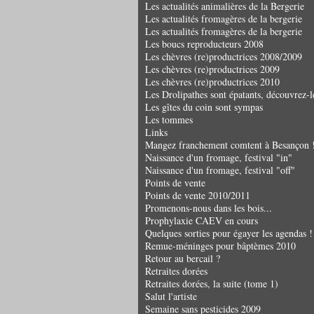
Les actualités animalières de la Bergerie
Les actualités fromagères de la bergerie
Les actualités fromagères de la bergerie
Les boucs reproducteurs 2008
Les chèvres (re)productrices 2008/2009
Les chèvres (re)productrices 2009
Les chèvres (re)productrices 2010
Les Drolipathes sont épatants, découvrez-l
Les gîtes du coin sont sympas
Les tommes
Links
Mangez franchement comtent à Besançon 
Naissance d'un fromage, festival "in"
Naissance d'un fromage, festival "off"
Points de vente
Points de vente 2010/2011
Promenons-nous dans les bois...
Prophylaxie CAEV en cours
Quelques sorties pour égayer les agendas !
Remue-méninges pour bâptèmes 2010
Retour au bercail ?
Retraites dorées
Retraites dorées, la suite (tome 1)
Salut l'artiste
Semaine sans pesticides 2009