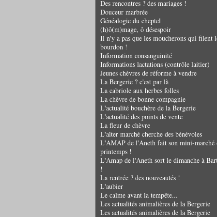
Des rencontres ? des mariages !
Douceur marbrée
Généalogie du cheptel
(h)ô(m)mage, ô désespoir
Il n'y a pas que les moucherons qui filent l
bourdon !
Information consanguinité
Informations lactations (contrôle laitier)
Jeunes chèvres de réforme à vendre
La Bergerie ? c'est par là
La cabriole aux herbes folles
La chèvre de bonne compagnie
L'actualité bouchère de la Bergerie
L'actualité des points de vente
La fleur de chèvre
L'alter marché cherche des bénévoles
L'AMAP de l'Aneth fait son mini-marché 
printemps !
L'Amap de l'Aneth sort le dimanche à Bar
!
La rentrée ? des nouveautés !
L'aubier
Le calme avant la tempête...
Les actualités animalières de la Bergerie
Les actualités animalières de la Bergerie