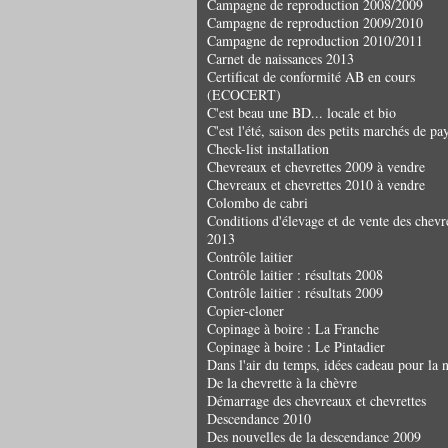
Campagne de reproduction 2008/2009
Campagne de reproduction 2009/2010
Campagne de reproduction 2010/2011
Carnet de naissances 2013
Certificat de conformité AB en cours
(ECOCERT)
C'est beau une BD... locale et bio
C'est l'été, saison des petits marchés de pay
Check-list installation
Chevreaux et chevrettes 2009 à vendre
Chevreaux et chevrettes 2010 à vendre
Colombo de cabri
Conditions d'élevage et de vente des chev
2013
Contrôle laitier
Contrôle laitier : résultats 2008
Contrôle laitier : résultats 2009
Copier-cloner
Copinage à boire : La Franche
Copinage à boire : Le Pintadier
Dans l'air du temps, idées cadeau pour la 
De la chevrette à la chèvre
Démarrage des chevreaux et chevrettes
Descendance 2010
Des nouvelles de la descendance 2009