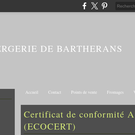
ERGERIE DE BARTHERANS
Accueil
Contact
Points de vente
Fromages
Certificat de conformité 
(ECOCERT)